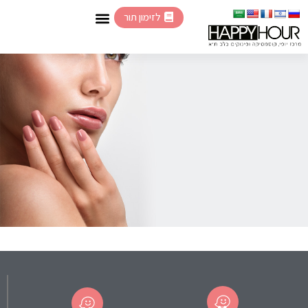
לזימון תור