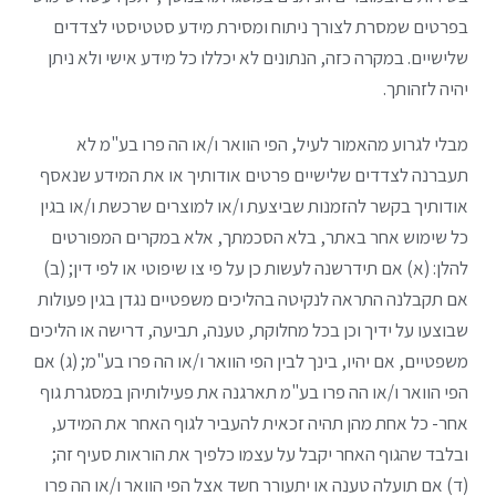
בפרטים שמסרת לצורך ניתוח ומסירת מידע סטטיסטי לצדדים
שלישיים. במקרה כזה, הנתונים לא יכללו כל מידע אישי ולא ניתן
יהיה לזהותך.
מבלי לגרוע מהאמור לעיל, הפי הוואר ו/או הה פרו בע"מ לא
תעברנה לצדדים שלישיים פרטים אודותיך או את המידע שנאסף
אודותיך בקשר להזמנות שביצעת ו/או למוצרים שרכשת ו/או בגין
כל שימוש אחר באתר, בלא הסכמתך, אלא במקרים המפורטים
להלן: (א) אם תידרשנה לעשות כן על פי צו שיפוטי או לפי דין; (ב)
אם תקבלנה התראה לנקיטה בהליכים משפטיים נגדן בגין פעולות
שבוצעו על ידיך וכן בכל מחלוקת, טענה, תביעה, דרישה או הליכים
משפטיים, אם יהיו, בינך לבין הפי הוואר ו/או הה פרו בע"מ; (ג) אם
הפי הוואר ו/או הה פרו בע"מ תארגנה את פעילותיהן במסגרת גוף
אחר- כל אחת מהן תהיה זכאית להעביר לגוף האחר את המידע,
ובלבד שהגוף האחר יקבל על עצמו כלפיך את הוראות סעיף זה;
(ד) אם תועלה טענה או יתעורר חשד אצל הפי הוואר ו/או הה פרו