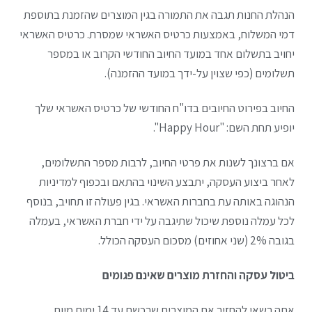
הנהלת החנות תגבה את התמורה בגין המוצרים שהזמנת בתוספת
דמי המשלוח, באמצעות כרטיס האשראי שמסרת. כרטיס האשראי
יחויב בתשלום אחד במועד החיוב החודשי הקרוב או במספר
תשלומים (כפי שצוין על-ידך במועד ההזמנה).
החיוב בפירוט החיובים בדו"ח החודשי של כרטיס האשראי שלך
יופיע תחת השם: "Happy Hour".
אם ברצונך לשנות את פרטי החיוב, לרבות מספר התשלומים,
לאחר ביצוע העסקה, יתבצע השינוי בהתאם ובכפוף למדיניות
הנהוגה באותה עת בחברות האשראי. בגין פעולה זו תחויב, בנוסף
לכל עמלה נוספת שיכול שתיגבה על ידי חברת האשראי, בעמלה
בגובה 2% (שני אחוזים) מסכום העסקה הכולל.
ביטול עסקה והחזרת מוצרים שאינם פגומים
אתה רשאי להחזיר את המוצרים שרכשת עד 14 ימים מיום