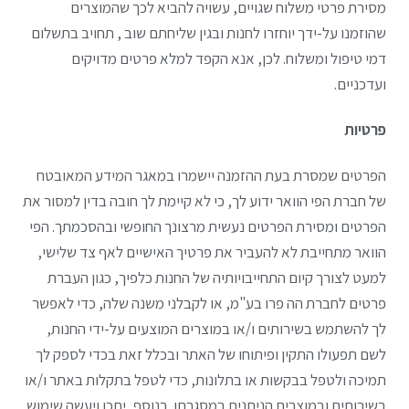
מסירת פרטי משלוח שגויים, עשויה להביא לכך שהמוצרים
שהוזמנו על-ידך יוחזרו לחנות ובגין שליחתם שוב , תחויב בתשלום
דמי טיפול ומשלוח. לכן, אנא הקפד למלא פרטים מדויקים
ועדכניים.
פרטיות
הפרטים שמסרת בעת ההזמנה יישמרו במאגר המידע המאובטח
של חברת הפי הוואר ידוע לך, כי לא קיימת לך חובה בדין למסור את
הפרטים ומסירת הפרטים נעשית מרצונך החופשי ובהסכמתך. הפי
הוואר מתחייבת לא להעביר את פרטיך האישיים לאף צד שלישי,
למעט לצורך קיום התחייבויותיה של החנות כלפיך, כגון העברת
פרטים לחברת הה פרו בע"מ, או לקבלני משנה שלה, כדי לאפשר
לך להשתמש בשירותים ו/או במוצרים המוצעים על-ידי החנות,
לשם תפעולו התקין ופיתוחו של האתר ובכלל זאת בכדי לספק לך
תמיכה ולטפל בבקשות או בתלונות, כדי לטפל בתקלות באתר ו/או
בשירותים ובמוצרים הניתנים במסגרתו. בנוסף, יתכן ויעשה שימוש