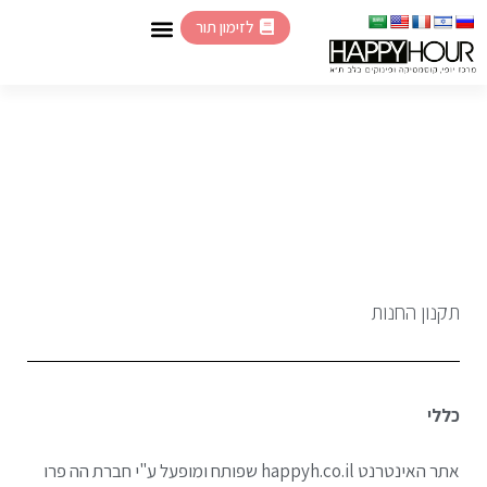
לזימון תור
תקנון החנות
כללי
אתר האינטרנט happyh.co.il שפותח ומופעל ע"י חברת הה פרו