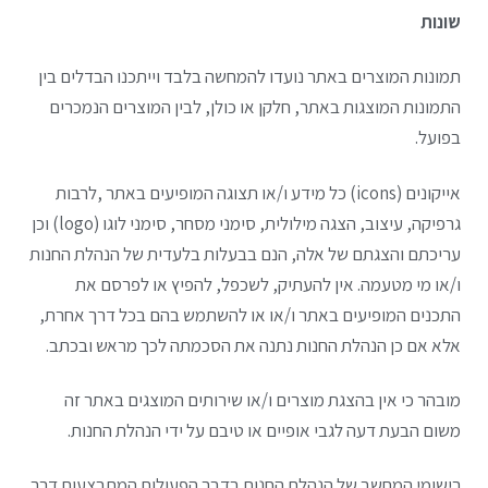
שונות
תמונות המוצרים באתר נועדו להמחשה בלבד וייתכנו הבדלים בין
התמונות המוצגות באתר, חלקן או כולן, לבין המוצרים הנמכרים
בפועל.
אייקונים (icons) כל מידע ו/או תצוגה המופיעים באתר ,לרבות
גרפיקה, עיצוב, הצגה מילולית, סימני מסחר, סימני לוגו (logo) וכן
עריכתם והצגתם של אלה, הנם בבעלות בלעדית של הנהלת החנות
ו/או מי מטעמה. אין להעתיק, לשכפל, להפיץ או לפרסם את
התכנים המופיעים באתר ו/או או להשתמש בהם בכל דרך אחרת,
אלא אם כן הנהלת החנות נתנה את הסכמתה לכך מראש ובכתב.
מובהר כי אין בהצגת מוצרים ו/או שירותים המוצגים באתר זה
משום הבעת דעה לגבי אופיים או טיבם על ידי הנהלת החנות.
רישומי המחשב של הנהלת החנות בדבר הפעולות המתבצעות דרך