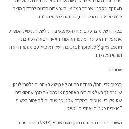
אם התגלה פגם במוצר שרכשת אתה רשאי להחזירו ולבטל את
העסקה וכספך יושב לך במלואו. באפשרות החנות להחליף מוצר
שנמצא פגום במוצר זהה, בהתאם למלאי החנות.
במקרה של מוצר פגום, אין להשתמש בו ויש לשלוח אימייל המפרט
את תאריך הרכישה, מספר ההזמנה ותיאור הבעיה לכתובת –
hhproltd@gmail.com בתגובה יישלח אימייל עם מספר החזרה
ופרטי המשלוח.
אחריות
בכפוף לדין החל, הנהלת החנות לא תישא באחריות כלשהי לנזק
שייגרם לך בשל איחורים באספקה או כתוצאה מכך שהמוצרים
שסופקו היו פגומים. במקרה של מוצר פגום יחול האמור בסעיף
"מוצרים פגומים ואחריות" לעיל.
השירות בחנות המקוונת ניתן כמות שהוא (AS IS). אתה מוותר