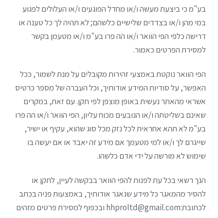
בע"מ כי ביצעת מעשה ו/או מחדל הפוגעים ו/או העלולים לפגוע
במי מהן ו/או בצדדים שלישיים כלשהם; לא תהיה לך כל טענה או
דרישה כלפי הפי הוואר ו/או הה פרו בע"מ ו/או מטעמן בקשר
למסירת הפרטים כאמור.
הפי הוואר נוקטת באמצעי זהירות מקובלים על מנת לשמור, ככל
האפשר, על סודיות המידע אודותיך, וכל העברה של מספר כרטיס
אשראי מהאתר נעשית באופן מוצפן לפי תקן. עם זאת, במקרים
שאינם בשליטתה ו/או הנובעים מכוח עליון, הפי הוואר ו/או הה פרו
בע"מ לא תהא אחראית לכל נזק מכל סוג שהוא, עקיף או ישיר,
שייגרם לך ו/או למי מטעמך אם מידע זה יאבד או אם יעשה בו
שימוש לא מורשה על ידי אדם כלשהו.
הנך רשאי בכל עת לפנות להפי הוואר בבקשה לעיין, לתקן או
להסיר מהמאגר כל מידע שנאגר אודותיך, באמצעות פניה בכתב
לכתובת:hhproltd@gmail.com ובכפוף למסירת פרטים מזהים