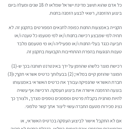
כל אדם שהוא תושב מדינת ישראל שמלאו לו 18 שנים ומעלה ביום
ביצוע ההזמנה, רשאי לבצע הזמנה בחנות.
הקנייה באמצעות החנות כפופה לתנאים המפורטים בתקנון זה. לא
תהיה למי שמבצע רכישה בחנות ו/או למי מטעמו כל טענה ו/או
תביעה כנגד בעלי החנות ו/או מפעיליה ו/או מי מטעמם מלבד
טענות הנוגעות בהפרת ההתחייבות הקבועות בתקנון זה.
רכישת מוצר כלשהו שהוזמן על ידך באינטרנט תותנה בכך ש-(1)
המוצר שהוזמן קיים במלאי; (2) בבעלותך כרטיס אשראי תקף; ו(3)
חברת האשראי שהנפיקה עבורך את כרטיס האשראי באמצעותו
בוצעה ההזמנה אישרה את ביצוע העסקה. הרכישה אף עשויה
להיות מותנית בקבלת פרטים ומסמכים נוספים מצדך, ולצורך כך
נציג מכירות מטעם החברה עשוי ליצור אתך קשר טלפוני.
אם לא התקבל אישור לביצוע העסקה בכרטיס האשראי, או
שהמוצרים שהוזמנו אינם קיימים במלאי, הנהלת החנות לא תהיה