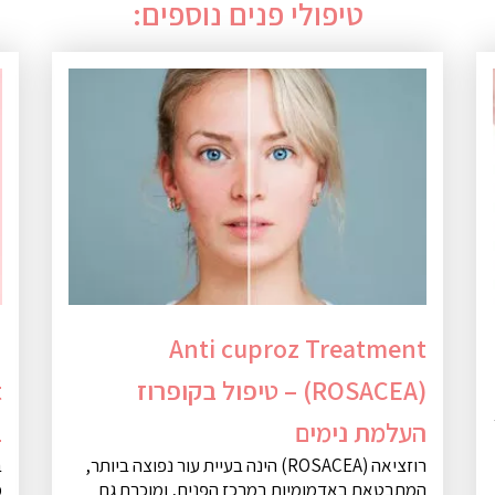
טיפולי פנים נוספים:
n
Anti cuproz Treatment
(ROSACEA) – טיפול בקופרוז
העלמת נימים
ב
רוזציאה (ROSACEA) הינה בעיית עור נפוצה ביותר,
ב
המתבטאת באדמומיות במרכז הפנים, ומוכרת גם
מ