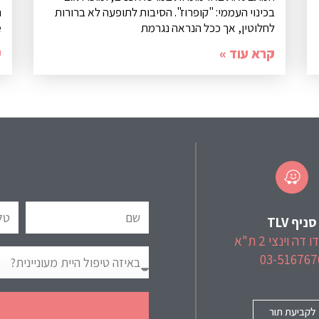
בכינוי העממי: "קופרוז". הסיבות לתופעה לא ברורות
לחלוטין, אך ככל הנראה נגרמת
e
קרא עוד »
ק
סניף TLV
דה וינצי 2 ת"א
03-516767
לקביעת תור