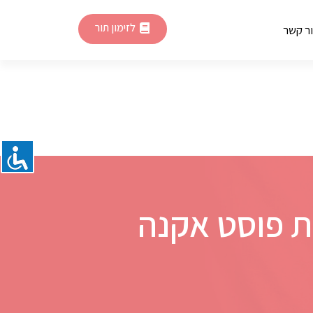
לזימון תור
ר קשר