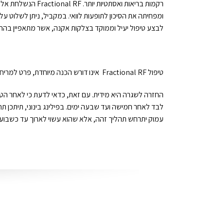
לבצע טיפול יעיל וממוקד בצלקות אקנה, אשר מתאפיין בהחל
טיפול Fractional RF אינו דורש הכנה מיוחדת, פרט למריחה של משחת "אמלה" לאלחוש, על מנת למזער את אי הנוחות שתיתכן במהלך הטיפול עצמו.
החזרה לשגרה היא מידית. עם זאת, כדאי לדעת כי לאחר הטיפ
לבד לאחר חמישה ועד שבעה ימים. בפילינג בינוני, תיתכן תח
עמוק יתרחש תהליך זהה, אלא שהוא עשוי לארוך עד כשבועי