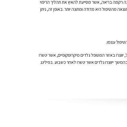
Fra הנשלחת אל העור מתחלקת כך שבין כל נקודה שבה פוגע ה Fractional RF ויוצר "נזק", ישנה רקמה בריאה, אשר מסייעת להאיץ את תהליך הריפוי
ני או עמוק), כך שהפגיעה הנוצרת כתוצאה מהטיפול היא מדודה ומתונה יותר. באופן זה, ניתן
ווצרו באזור המטופל גלדים מיקרוסקופיים, אשר ינשרו
המשך ייווצרו גלדים אשר ינשרו לאחר כשבוע. בפילינג