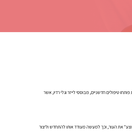
חו טיפולים חדשניים, מבוססי לייזר וגלי רדיו, אשר
Frac – פילינג בעזרת טכנולוגיה אשר מעבירה אנרגיה לעור באופן מחולק, בצורה של נקודות מיקרוסקופיות. ה Fractional RF "פוצע" את העור, וכך למעשה מעודד אותו להתחדש וליצור