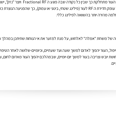
רקמות בריאות ואסתטיות יותר. ctional RF
ומפחיתה את הסיכון לתופעות לוואי. במקביל, ניתן לשלוט על עומק חדירת ה RF לעור (פילינג שטחי, בינו
מה מהירה יותר בהשוואה לפילינג כללי.
ול, העור יהפוך לאדום למשך שעה ועד שעתיים, וכיומיים-שלושה לאחר הטיפול, י
ושת יובש וצריבה בעור למשך יום-יומיים, שבמהלכם יהפוך העור מאדום לחום, וב
ים.