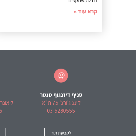
דם שמשתקפים
קרא עוד »
סניף דיזנגוף סנטר
קינג ג'ורג' 75 ת"א
ליאונרדו 
6
03-5280555
לקביעת תור